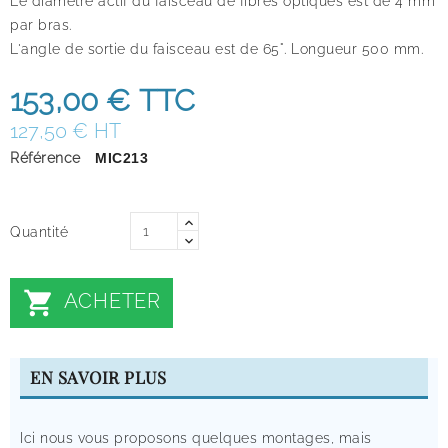
Le diamètre actif du faisceau de fibres optiques est de 4 mm
par bras.
L'angle de sortie du faisceau est de 65°. Longueur 500 mm.
153,00 €
TTC
127,50 € HT
Référence
MIC213
Quantité

ACHETER
EN SAVOIR PLUS
Ici nous vous proposons quelques montages, mais