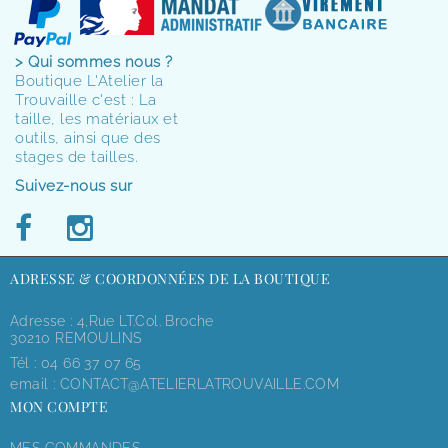
> Qui sommes nous ?
Boutique L'Atelier la
Trouvaille c'est : La
taille, les matériaux et
outils, ainsi que des
stages de tailles.
Suivez-nous sur
ADRESSE & COORDONNÉES DE LA BOUTIQUE
Adresse : 4,rue LT.Col. Broche
30210 REMOULINS
Tél :
04 66 37 07 65
email :
CONTACT@ATELIERLATROUVAILLE.COM
MON COMPTE
MES COMMANDES