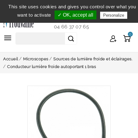
This site uses cookies and gives you control over what you
Service clientèle
du lundi au vendredi de 9h à 12h et
want to activate
✓ OK, accept all
Personalize
de 14h à 18h...
04 66 37 07 65
0

Accueil
Microscopes
Sources de lumière froide et éclairages.
Conducteur lumière froide autoportant 1 bras