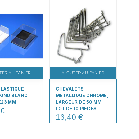
TER AU PANIER
AJOUTER AU PANIER
A
PLASTIQUE
CHEVALETS
BOI
FOND BLANC
MÉTALLIQUE CHROMÉ,
JOU
X23 MM
LARGEUR DE 50 MM
82
LOT DE 10 PIÈCES
 €
2,
Pric
16,40 €
Price