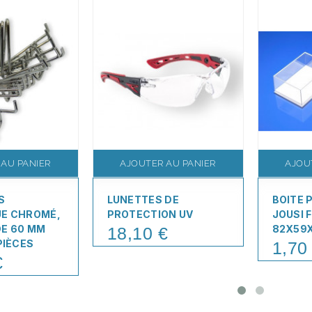
 AU PANIER
AJOUTER AU PANIER
AJOU
S
LUNETTES DE
BOITE 
UE CHROMÉ,
PROTECTION UV
JOUSI 
DE 60 MM
82X59
18,10 €
Price
PIÈCES
1,70
Price
€