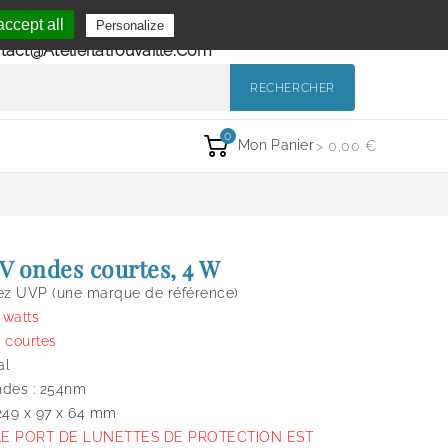
Se Connecter
ccept all
Personalize
de 9h à 12h et de 14h à 18h
Mon Compte
tact@atelierlatrouvaille.com
RECHERCHER
0
Mon Panier
> 0,00 €
 ondes courtes, 4 W
z UVP (une marque de référence)
 watts
 courtes
al
ndes : 254nm
249 x 97 x 64 mm
LE PORT DE LUNETTES DE PROTECTION EST