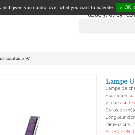
Service clientèle
s and gives you control over what you want to activate
✓ OK, a
du lundi au vendredi 
04 66 37 07 65
|
Con
s courtes, 4 W
Lampe UV
Lampe de che
Puissance :
4
2 tubes
ondes
Corps en mét
Longueur d’o
Dimensions : 
ATTENTION! 