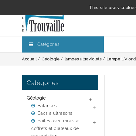
This site uses cookie
Catégories
Accueil
Géologie
lampes ultraviolets
Lampe UV onde
Catégories
Géologie

Balances

Bacs a ultrasons
Boîtes avec mousse,

coffrets et plateaux de