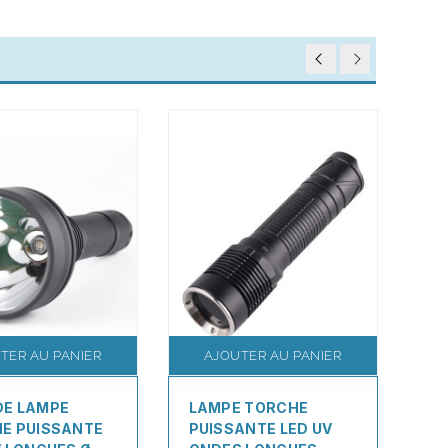
TER AU PANIER
AJOUTER AU PANIER
E LAMPE
LAMPE TORCHE
L
E PUISSANTE
PUISSANTE LED UV
PU