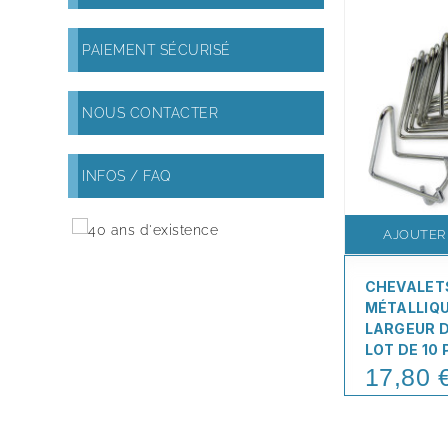
PAIEMENT SÉCURISÉ
NOUS CONTACTER
INFOS / FAQ
AJOUTER
CHEVALET
MÉTALLIQ
LARGEUR 
LOT DE 10 
17,80 
Price