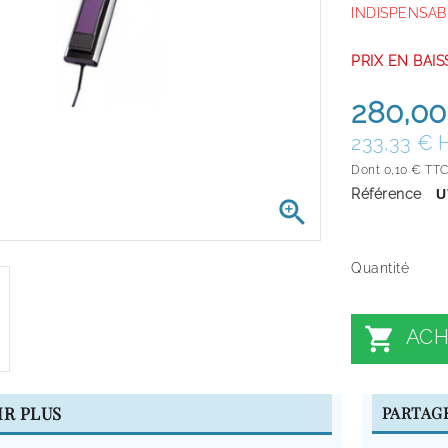
INDISPENSA
PRIX EN BAI
280,00
233,33 € 
Dont 0,10 € TTC 
Référence
U

Quantité

ACH
IR PLUS
PARTAG