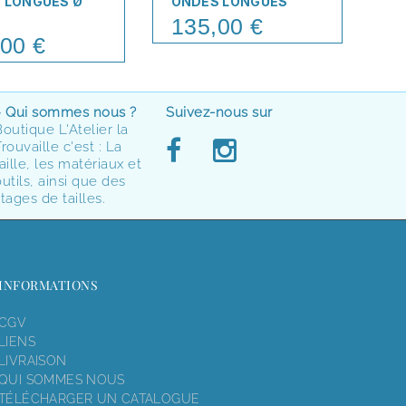
V LONGUES Ø
ONDES LONGUES
ON
N
135,00 €
Price
00 €
1
Pr
> Qui sommes nous ?
Suivez-nous sur
Boutique L'Atelier la
rouvaille c'est : La
aille, les matériaux et
utils, ainsi que des
tages de tailles.
INFORMATIONS
CGV
LIENS
LIVRAISON
QUI SOMMES NOUS
TÉLÉCHARGER UN CATALOGUE