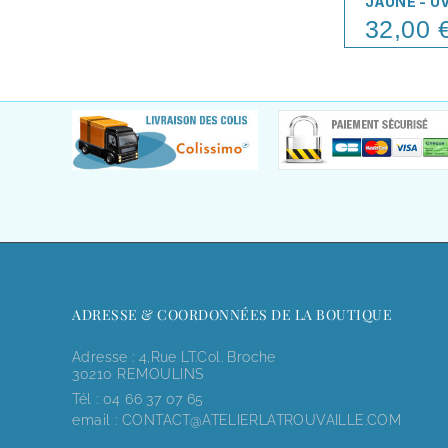
JAUNE - U
32,00 
Price
ADRESSE & COORDONNÉES DE LA BOUTIQUE
Adresse : 4,rue LT.Col. Broche
30210 REMOULINS
Tél :
04 66 37 07 65
email :
CONTACT@ATELIERLATROUVAILLE.COM