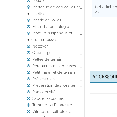
Loupes

Cet article 
Marteaux de géologues et

2 ans
massettes
Mastic et Colles
Micro-Paléontologie
Moteurs suspendus et

micro perceuses
Nettoyer
Orpaillage

Pelles de terrain
Percuteurs et sableuses

Petit matériel de terrain
ACCESSOI
Présentation

Préparation des fossiles

Radioactivité
Sacs et sacoches
Trimmer ou Eclateuse
Vitrines et coffrets de