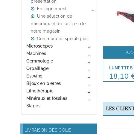
présentation
Enseignement

Une sélection de
minéraux et de fossiles de
notre magasin
Commandes specifiques
Microscopes

AJO
Machines

Gemmologie

LUNETTES 
Orpaillage

18,10 
Price
Estwing

Bijoux en pierres

Lithothérapie

Minéraux et fossiles

Stages
LES CLIEN
LIVRAISON DES COLIS