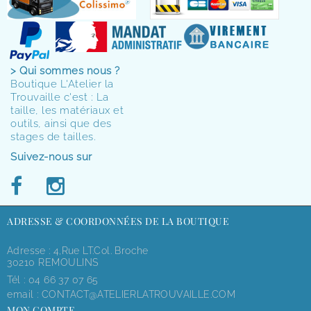
> Qui sommes nous ?
Boutique L'Atelier la
Trouvaille c'est : La
taille, les matériaux et
outils, ainsi que des
stages de tailles.
Suivez-nous sur
ADRESSE & COORDONNÉES DE LA BOUTIQUE
Adresse : 4,rue LT.Col. Broche
30210 REMOULINS
Tél :
04 66 37 07 65
email :
CONTACT@ATELIERLATROUVAILLE.COM
MON COMPTE