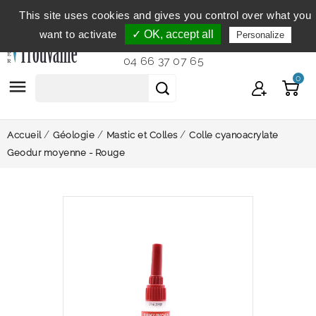
This site uses cookies and gives you control over what you
Service clientèle
du lundi au vendredi de 9h à 12h et
want to activate
✓ OK, accept all
Personalize
de 14h à 18h...
04 66 37 07 65
0

Accueil
Géologie
Mastic et Colles
Colle cyanoacrylate
Geodur moyenne - Rouge