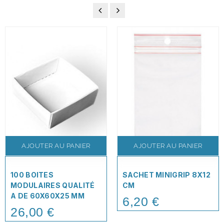
AJOUTER AU PANIER
AJOUTER AU PANIER
100 BOITES
SACHET MINIGRIP 8X12
MODULAIRES QUALITÉ
CM
A DE 60X60X25 MM
6,20 €
Price
26,00 €
Price