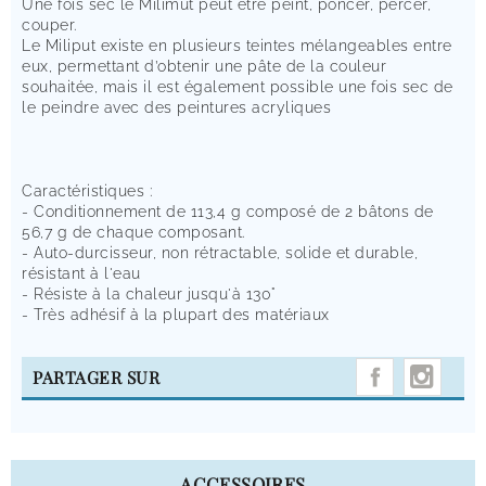
Une fois sec le Milimut peut être peint, poncer, percer,
couper.
Le Miliput existe en plusieurs teintes mélangeables entre
eux, permettant d’obtenir une pâte de la couleur
souhaitée, mais il est également possible une fois sec de
le peindre avec des peintures acryliques
Caractéristiques :
- Conditionnement de 113,4 g composé de 2 bâtons de
56,7 g de chaque composant.
- Auto-durcisseur, non rétractable, solide et durable,
résistant à l'eau
- Résiste à la chaleur jusqu'à 130°
- Très adhésif à la plupart des matériaux
INST
PARTAGER SUR
ACCESSOIRES