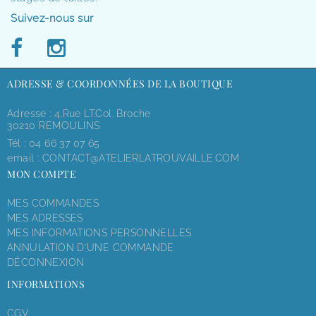
Suivez-nous sur
ADRESSE & COORDONNÉES DE LA BOUTIQUE
Adresse : 4,rue LT.Col. Broche
30210 REMOULINS
Tél :
04 66 37 07 65
email :
CONTACT@ATELIERLATROUVAILLE.COM
MON COMPTE
MES COMMANDES
MES ADRESSES
MES INFORMATIONS PERSONNELLES
ANNULATION D'UNE COMMANDE
DÉCONNEXION
INFORMATIONS
CGV