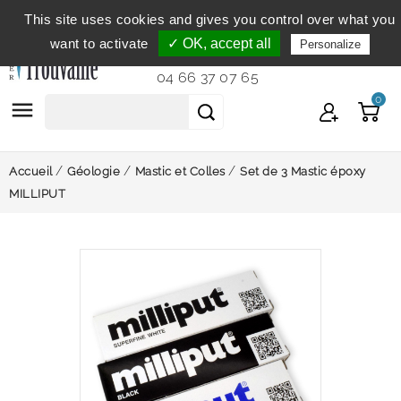
This site uses cookies and gives you control over what you
Service clientèle
du lundi au vendredi de 9h à 12h et
want to activate
✓ OK, accept all
Personalize
de 14h à 18h...
04 66 37 07 65
0

Accueil
Géologie
Mastic et Colles
Set de 3 Mastic époxy
MILLIPUT