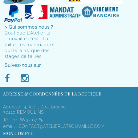
> Qui sommes nous ?
Boutique L'Atelier la
Trouvaille c'est : La
taille, les matériaux et
outils, ainsi que des
stages de tailles.
Suivez-nous sur
ADRESSE & COORDONNÉES DE LA BOUTIQUE
Adresse : 4,rue LT.Col. Broche
30210 REMOULINS
Tél :
04 66 37 07 65
email :
CONTACT@ATELIERLATROUVAILLE.COM
MON COMPTE