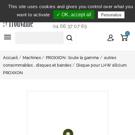
This site uses cookies and gives you control over what you
Service clientèle
du lundi au vendredi de 9h à 12h et
want to activate
✓ OK, accept all
Personalize
de 14h à 18h...
04 66 37 07 65
0

Accueil
Machines
PROXXON : toute la gamme
autres
consommables , disques et bandes
Disque pour LHW silicium
PROXXON