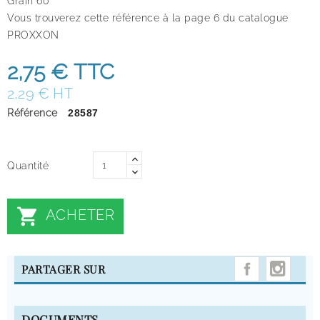
Grain 60
Vous trouverez cette référence à la page 6 du catalogue
PROXXON
2,75 €
TTC
2,29 € HT
Référence
28587
Quantité

ACHETER
INST
PARTAGER SUR
DOCUMENTS