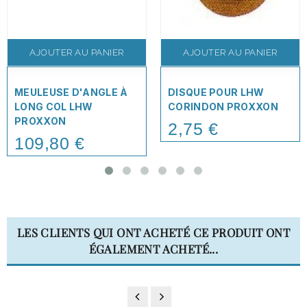
AJOUTER AU PANIER
AJOUTER AU PANIER
MEULEUSE D'ANGLE À
DISQUE POUR LHW
LONG COL LHW
CORINDON PROXXON
PROXXON
2,75 €
Price
109,80 €
Price
LES CLIENTS QUI ONT ACHETÉ CE PRODUIT ONT
ÉGALEMENT ACHETÉ...