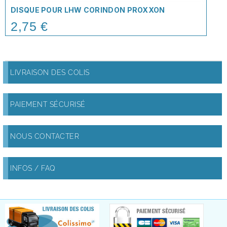
DISQUE POUR LHW CORINDON PROXXON
2,75 €
Price
LIVRAISON DES COLIS
PAIEMENT SÉCURISÉ
NOUS CONTACTER
INFOS / FAQ