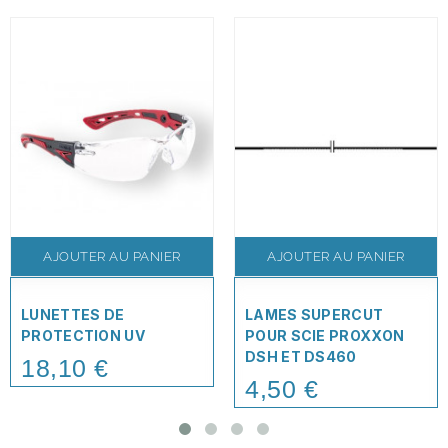
AJOUTER AU PANIER
AJOUTER AU PANIER
LUNETTES DE
LAMES SUPERCUT
PROTECTION UV
POUR SCIE PROXXON
DSH ET DS460
18,10 €
Price
4,50 €
Price