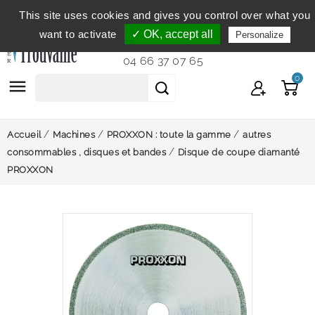
This site uses cookies and gives you control over what you
Service clientèle
du lundi au vendredi de 9h à 12h et
want to activate
✓ OK, accept all
Personalize
de 14h à 18h...
04 66 37 07 65
0

Accueil
Machines
PROXXON : toute la gamme
autres
consommables , disques et bandes
Disque de coupe diamanté
PROXXON