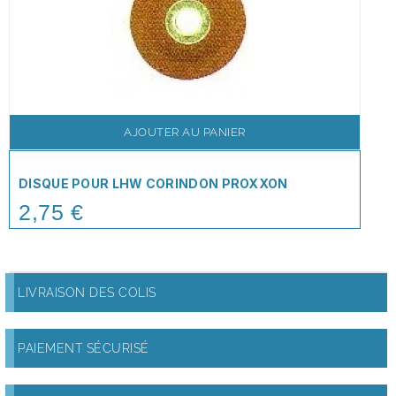
AJOUTER AU PANIER
DISQUE POUR LHW CORINDON PROXXON
2,75 €
Price
LIVRAISON DES COLIS
PAIEMENT SÉCURISÉ