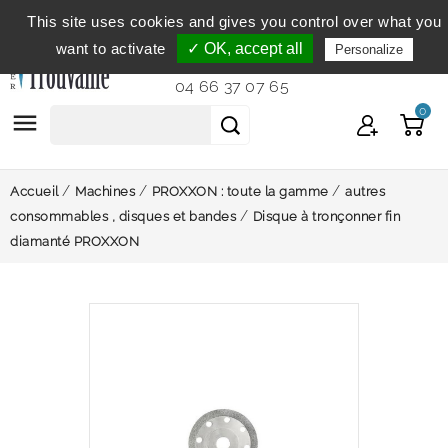
This site uses cookies and gives you control over what you
Service clientèle
du lundi au vendredi de 9h à 12h et
want to activate
✓ OK, accept all
Personalize
de 14h à 18h...
04 66 37 07 65
0

Accueil
Machines
PROXXON : toute la gamme
autres
consommables , disques et bandes
Disque à tronçonner fin
diamanté PROXXON