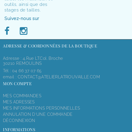
outils, ainsi que des
stages de tailles.
Suivez-nous sur
ADRESSE & COORDONNÉES DE LA BOUTIQUE
Adresse : 4,rue LT.Col. Broche
30210 REMOULINS
Tél :
04 66 37 07 65
email :
CONTACT@ATELIERLATROUVAILLE.COM
MON COMPTE
MES COMMANDES
MES ADRESSES
MES INFORMATIONS PERSONNELLES
ANNULATION D'UNE COMMANDE
DÉCONNEXION
INFORMATIONS