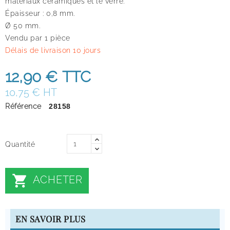
matériaux céramiques et le verre.
Épaisseur : 0,8 mm.
Ø 50 mm.
Vendu par 1 pièce
Délais de livraison 10 jours
12,90 €
TTC
10,75 € HT
Référence
28158
Quantité

ACHETER
EN SAVOIR PLUS