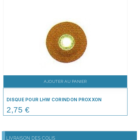
AJOUTER AU PANIER
DISQUE POUR LHW CORINDON PROXXON
2,75 €
Price
LIVRAISON DES COLIS