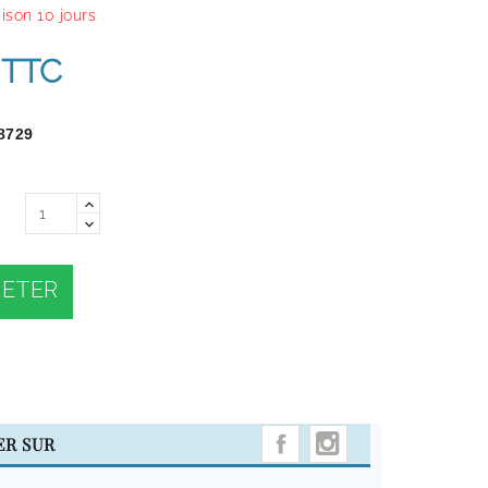
aison 10 jours
TTC
8729
ETER
INSTAGRAM
ER SUR