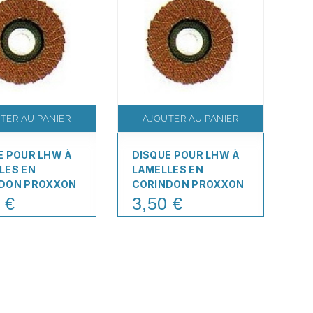
TER AU PANIER
AJOUTER AU PANIER
E POUR LHW À
DISQUE POUR LHW À
DI
LES EN
LAMELLES EN
A
DON PROXXON
CORINDON PROXXON
P
 €
3,50 €
4
Price
Pr