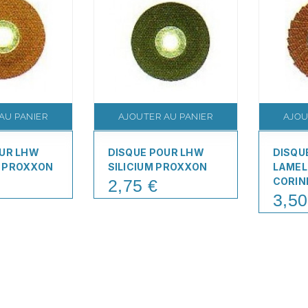
AU PANIER
AJOUTER AU PANIER
AJOU
OUR LHW
DISQUE POUR LHW
DISQU
 PROXXON
SILICIUM PROXXON
LAMEL
CORIN
2,75 €
Price
3,50
Price