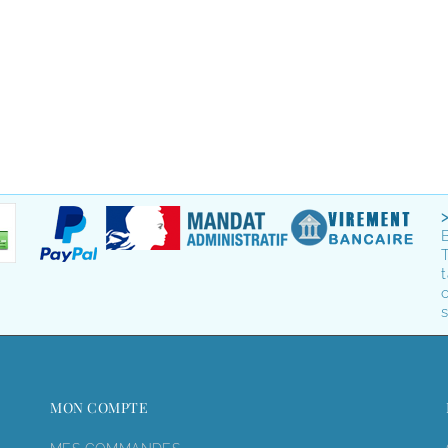
T
t
o
s
MON COMPTE