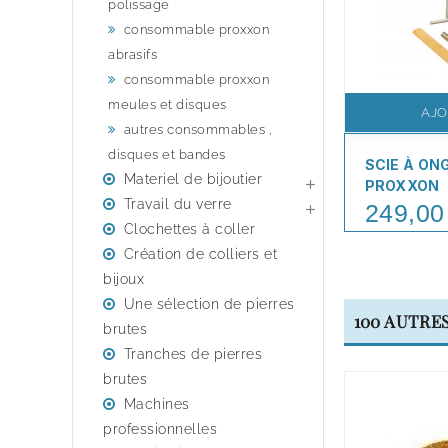
polissage
consommable proxxon
abrasifs
consommable proxxon
meules et disques
AJO
autres consommables ,
disques et bandes
SCIE À ON
Materiel de bijoutier

PROXXON
Travail du verre
249,00
Price

Clochettes à coller
Création de colliers et
bijoux
Une sélection de pierres
100 AUTRE
brutes
Tranches de pierres
brutes
Machines
professionnelles