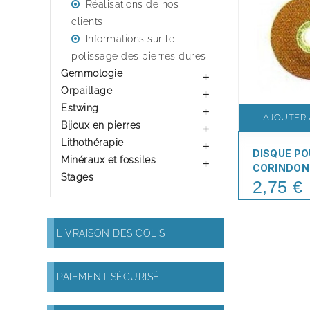
Réalisations de nos
clients
Informations sur le
polissage des pierres dures
Gemmologie

Orpaillage

Estwing

AJOUTER 
Bijoux en pierres

Lithothérapie

DISQUE P
Minéraux et fossiles

CORINDON
Stages
2,75 €
Price
LIVRAISON DES COLIS
PAIEMENT SÉCURISÉ