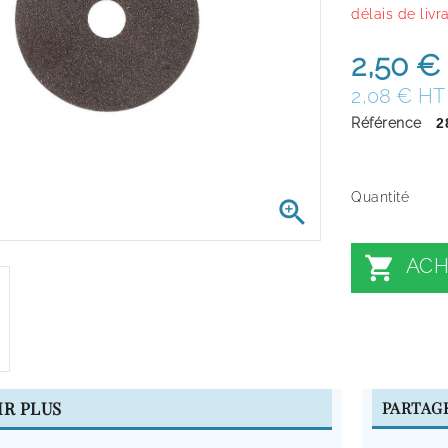
délais de livr
2,50 €
2,08 € HT
Référence
2
Quantité


ACH
IR PLUS
PARTAG