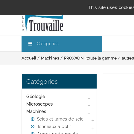
This site uses cookie
Catégories
Accueil
Machines
PROXXON : toute la gamme
autre
Catégories
Géologie

Microscopes

Machines

Scies et lames de scie

Tonneaux à polir
