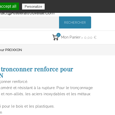
Se Connecter
ccept all
Personalize
de 9h à 12h et de 14h à 18h
Mon Compte
tact@atelierlatrouvaille.com
RECHERCHER
0
Mon Panier
> 0,00 €
 pour PROXXON
 tronconner renforce pour
N
çonner renforcé.
oméré et résistant à la rupture. Pour le tronçonnage
s et non-alliés, les aciers inoxydables et les métaux
 pour le bois et les plastiques.
mm