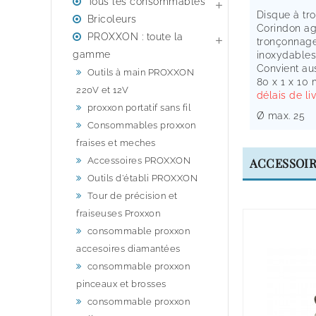
Tous les consommables

Disque à tr
Bricoleurs
Corindon agg
PROXXON : toute la

tronçonnage 
gamme
inoxydables
Convient aus
Outils à main PROXXON
80 x 1 x 10
220V et 12V
délais de li
proxxon portatif sans fil
Ø max. 25
Consommables proxxon
fraises et meches
Accessoires PROXXON
ACCESSOI
Outils d'établi PROXXON
Tour de précision et
fraiseuses Proxxon
consommable proxxon
accesoires diamantées
consommable proxxon
pinceaux et brosses
consommable proxxon