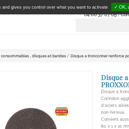
Service clientèle
s and gives you control over what you want to activate
✓ OK, a
du lundi au vendredi 
04 66 37 07 65
|
Con
s consommables , disques et bandes
Disque a tronconner renforce
Disque a
PROXXO
Disque à tron
Corindon aggl
d'aciers allié
non-ferreux.
Convient aussi
80 x 1 x 10 