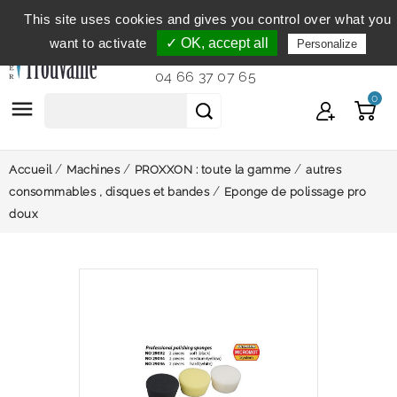
This site uses cookies and gives you control over what you
Service clientèle
du lundi au vendredi de 9h à 12h et
want to activate
✓ OK, accept all
Personalize
de 14h à 18h...
04 66 37 07 65
0

Accueil
Machines
PROXXON : toute la gamme
autres
consommables , disques et bandes
Eponge de polissage pro
doux