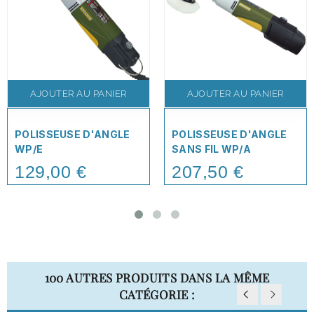
AJOUTER AU PANIER
AJOUTER AU PANIER
POLISSEUSE D'ANGLE
POLISSEUSE D'ANGLE
WP/E
SANS FIL WP/A
129,00 €
207,50 €
Price
Price
100 AUTRES PRODUITS DANS LA MÊME
CATÉGORIE :