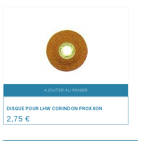
AJOUTER AU PANIER
DISQUE POUR LHW CORINDON PROXXON
2,75 €
Price