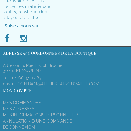
Trouvaille c'est : La
taille, les matériaux et
outils, ainsi que des
stages de tailles.
Suivez-nous sur
ADRESSE & COORDONNÉES DE LA BOUTIQUE
Adresse : 4,rue LT.Col. Broche
30210 REMOULINS
Tél :
04 66 37 07 65
email :
CONTACT@ATELIERLATROUVAILLE.COM
MON COMPTE
MES COMMANDES
MES ADRESSES
MES INFORMATIONS PERSONNELLES
ANNULATION D'UNE COMMANDE
DÉCONNEXION