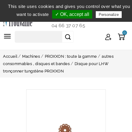
This site uses cookies and gives you control over what you
Service clientèle
du lundi au vendredi de 9h à 12h et
want to activate
✓ OK, accept all
Personalize
de 14h à 18h...
04 66 37 07 65
0

Accueil
Machines
PROXXON : toute la gamme
autres
consommables , disques et bandes
Disque pour LHW
tronçonner tungstène PROXXON