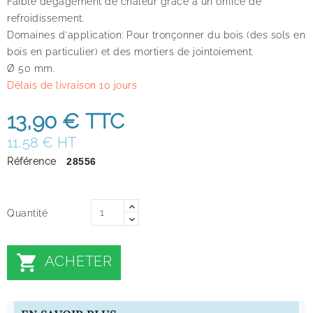
Faible dégagement de chaleur grâce à un orifice de
refroidissement.
Domaines d'application: Pour tronçonner du bois (des sols en
bois en particulier) et des mortiers de jointoiement.
Ø 50 mm.
Délais de livraison 10 jours
13,90 €
TTC
11,58 € HT
Référence
28556
Quantité

ACHETER