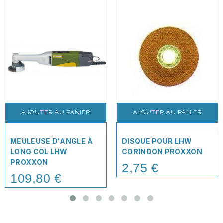
AJOUTER AU PANIER
AJOUTER AU PANIER
MEULEUSE D'ANGLE À
DISQUE POUR LHW
LONG COL LHW
CORINDON PROXXON
PROXXON
2,75 €
Price
109,80 €
Price