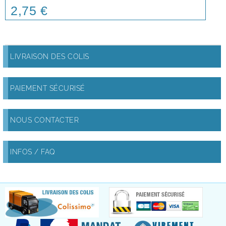
2,75 €
Price
LIVRAISON DES COLIS
PAIEMENT SÉCURISÉ
NOUS CONTACTER
INFOS / FAQ