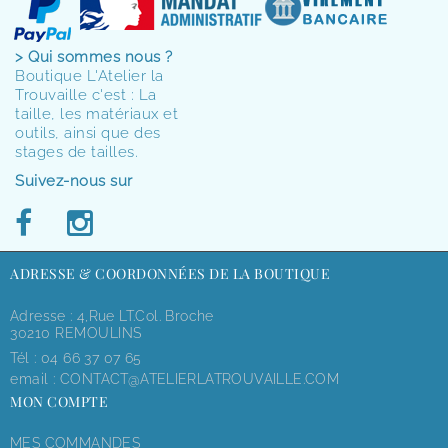
> Qui sommes nous ?
Boutique L'Atelier la
Trouvaille c'est : La
taille, les matériaux et
outils, ainsi que des
stages de tailles.
Suivez-nous sur
ADRESSE & COORDONNÉES DE LA BOUTIQUE
Adresse : 4,rue LT.Col. Broche
30210 REMOULINS
Tél :
04 66 37 07 65
email :
CONTACT@ATELIERLATROUVAILLE.COM
MON COMPTE
MES COMMANDES